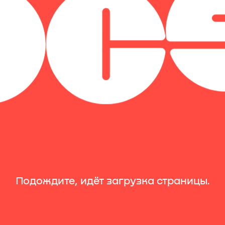
ние
Подождите, идёт загрузка страницы.