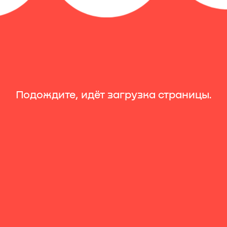
Подождите, идёт загрузка страницы.