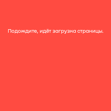
Подождите, идёт загрузка страницы.
Новости
Промопрограммы
Мероприятия
Календарь мероприятий