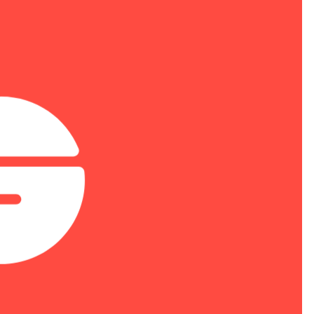
Реестра Минпромторга «Сова»
диагональю 31,5″ от Delta
Computers
13 июля 2026
Информтехника выпустила первую
российскую портативную TETRA-
радиостанцию МиниКом-АНР-3
10 июля 2026
Мэр Москвы открыл первую в
России роботизированную линию
по производству
жидкокристаллических модулей
NexTouch