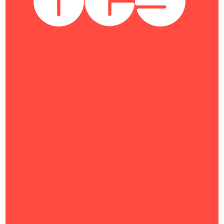
28 июля 2026
Только в OCS и в наличии на
складе: российский монитор
из Реестра Минпромторга
«Сова» диагональю 31,5″ от
Delta Computers