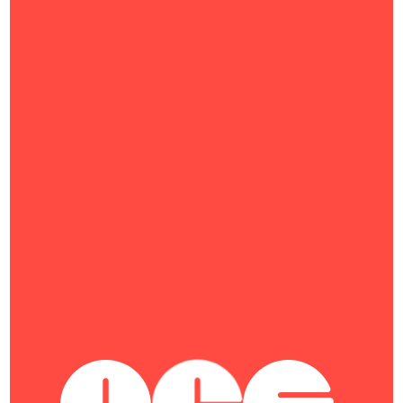
NERPA
RDW Computers
NEC