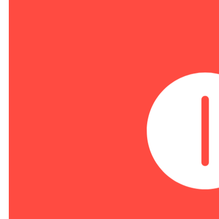
Базальт СПО
Г
НТЦ ИТ РОСА
А