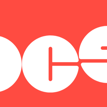
руппа Астра
ЛМИ Партнер