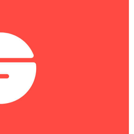
радиоэлектронной продукции
Минпромторга
16 июня 2026
Новинка: дисковая полка Инферит
SR2Z0G0V1-D24
02 июня 2026
«Гравитон» и Orion soft
подтвердили совместимость
серверов линейки «Алдан» с
системой виртуализации zVirt