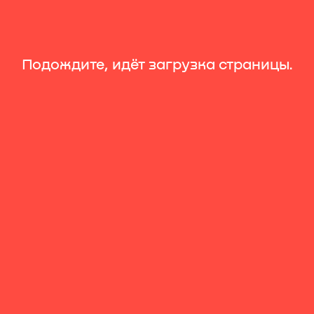
Подождите, идёт загрузка страницы.
Новости
Промопрограммы
Мероприятия
Календарь мероприятий