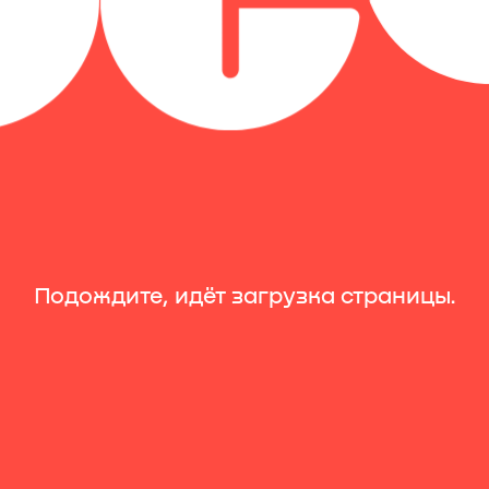
аша энергия =
Выгодная акция
Подождите, идёт загрузка страницы.
увеличенная г
с 08.04.2026 до 31.12.2026
Энергоснабжение
Регионы: Центр Поволжье Юг